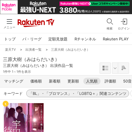
メニュー
検索
ログイン
トップ
パ・リーグ
定額見放題
Rチャンネル
Rakuten PLAY
楽天TV
>
出演者一覧
>
三原大樹（みはらだいき）
三原大樹（みはらだいき）
三原大樹（みはらだいき） 出演作品一覧
1件中 1～1件を表示
マッチング
価格順
新着順
更新順
人気順
評価順
50
キーワード
「BL」・「ブロマンス」・「LGBTQ＋」関連コンテンツ
1