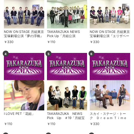
NOW ON STAGE 月組東京
TAKARAZUKA NEWS
NOW ON STAGE 月組東京
宝塚劇場公演『夢の浮橋』
Pick Up「月組公演
宝塚劇場公演『エリザベー
『Apasionado!!』
『Dancing Heroes！』新
ト』
￥
330
￥
110
￥
330
春大集合!!」～2011年1月お
正月スペシャルより～
4
5
6
I LOVE PET「花組」
TAKARAZUKA NEWS
スカイ・ステージ・トー
Pick Up ＃19「月組宝
ク Ｄｒｅａｍ Ｔｉｍｅ
塚大劇場公演『パリの空よ
「霧矢大夢・桐生園加・青
￥
110
￥
110
￥
330
りも高く』『ファンシー・
樹泉」
ダンス』稽古場レポート」