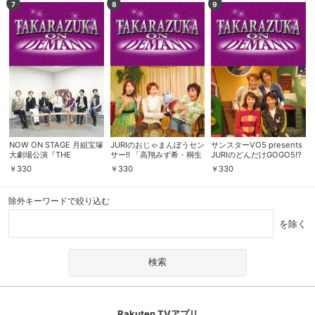
7
8
9
NOW ON STAGE 月組宝塚
JURIのおじゃまんぼうセン
サンスターVO5 presents
大劇場公演『THE
サー!! 「高翔みず希・桐生
JURIのどんだけGOGO5!?
SCARLET PIMPERNEL』
園加」
「瀬奈じゅん・遼河はる
￥
330
￥
330
￥
330
ひ・桐生園加」
除外キーワードで絞り込む
を除く
Rakuten TVアプリ