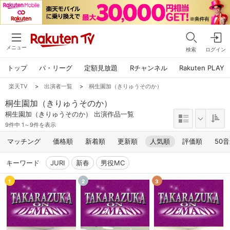
メニュー
検索
ログイン
トップ
パ・リーグ
定額見放題
Rチャンネル
Rakuten PLAY
楽天TV
>
出演者一覧
>
桐生園加（きりゅうそのか）
桐生園加（きりゅうそのか）
桐生園加（きりゅうそのか） 出演作品一覧
9件中 1～9件を表示
マッチング
価格順
新着順
更新順
人気順
評価順
50
キーワード
JURI
新春
男役MC
1
2
3