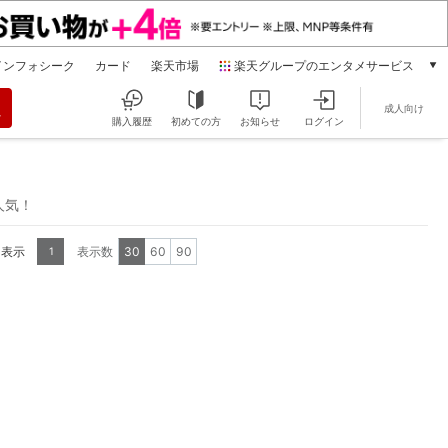
インフォシーク
カード
楽天市場
楽天グループのエンタメサービス
動画配信
成人向け
楽天TV
購入履歴
初めての方
お知らせ
ログイン
本/ゲーム/CD/DVD
楽天ブックス
電子書籍
が人気！
楽天Kobo
雑誌読み放題
を表示
表示数
30
60
90
1
楽天マガジン
音楽配信
楽天ミュージック
動画配信ガイド
Rakuten PLAY
無料テレビ
Rチャンネル
チケット