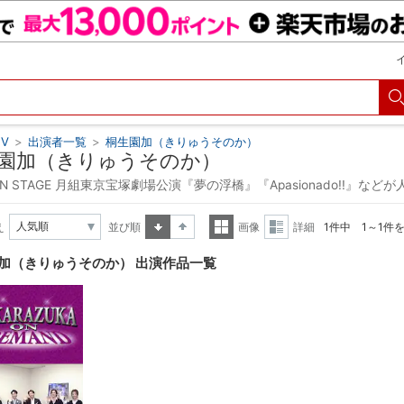
V
>
出演者一覧
>
桐生園加（きりゅうそのか）
園加（きりゅうそのか）
ON STAGE 月組東京宝塚劇場公演『夢の浮橋』『Apasionado!!』など
え
並び順
画像
詳細
1件中 1～1件
昇順
降順
一覧
詳細
加（きりゅうそのか） 出演作品一覧
表示
表示