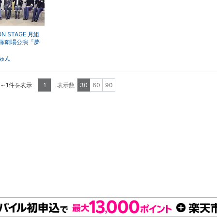
ON STAGE 月組
塚劇場公演『夢
『Apasionad
ゅん
1～1件を表示
表示数
30
60
90
1