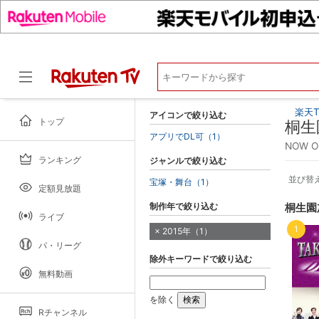
楽天T
アイコンで絞り込む
トップ
桐生
アプリでDL可（1）
NOW 
ランキング
ジャンルで絞り込む
ドラマ
並び替
宝塚・舞台（1）
定額見放題
制作年で絞り込む
桐生園
ライブ
1
2015年（1）
パ・リーグ
除外キーワードで絞り込む
無料動画
を除く
Rチャンネル