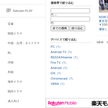
価格帯で絞り込む
Rakuten PLAY
円 ～
NOW 
東京宝
円
宝塚
￥330
の浮橋』
o!!』
瀬奈じ
韓国ドラマ
デバイスで絞り込む
1件中 
中国・台湾・タイドラマ
PC（1）
Android TV（1）
BL
REGZA/Hisense（1）
洋画
Fire TV（1）
Android（1）
邦画
iOS（1）
Chromecast（1）
海外ドラマ
VIERA（1）
国内ドラマ
成人向け