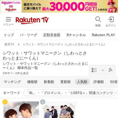
メニュー
検索
ログイン
トップ
パ・リーグ
定額見放題
Rチャンネル
Rakuten PLAY
楽天TV
>
シワット・サワットマニークン（しわっとさわっとまにーくん）
シワット・サワットマニークン（しわっとさ
わっとまにーくん）
シワット・サワットマニークン（しわっとさわっとまに
ーくん） 脚本作品一覧
2件中 1～2件を表示
マッチング
価格順
新着順
更新順
人気順
評価順
50
キーワード
「BL」・「ブロマンス」・「LGBTQ＋」関連コンテンツ
1
2