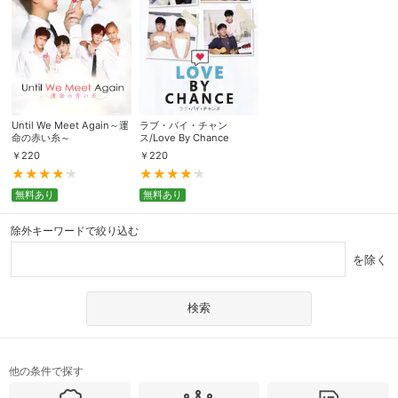
Until We Meet Again～運
ラブ・バイ・チャン
命の赤い糸～
ス/Love By Chance
￥
220
￥
220
無料あり
無料あり
除外キーワードで絞り込む
を除く
他の条件で探す