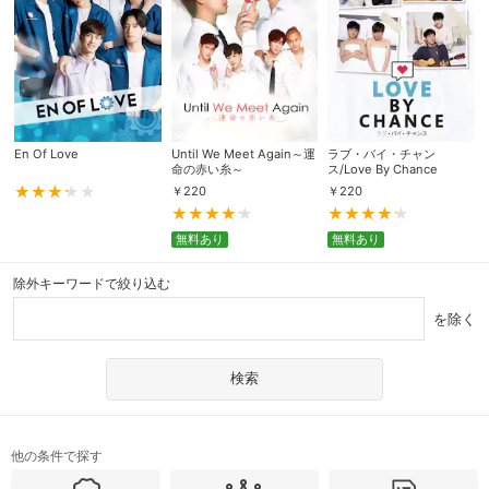
En Of Love
Until We Meet Again～運
ラブ・バイ・チャン
命の赤い糸～
ス/Love By Chance
￥
220
￥
220
無料あり
無料あり
除外キーワードで絞り込む
を除く
他の条件で探す