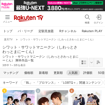
メニュー
検索
ログイン
トップ
パ・リーグ
定額見放題
Rチャンネル
Rakuten PLAY
楽天TV
>
シワット・サワットマニークン（しわっとさわっとまにーくん）
シワット・サワットマニークン（しわっとさ
わっとまにーくん）
シワット・サワットマニークン（しわっとさわっとまに
ーくん） 脚本作品一覧
3件中 1～3件を表示
マッチング
価格順
新着順
更新順
人気順
評価順
50
キーワード
「BL」・「ブロマンス」・「LGBTQ＋」関連コンテンツ
1
2
3