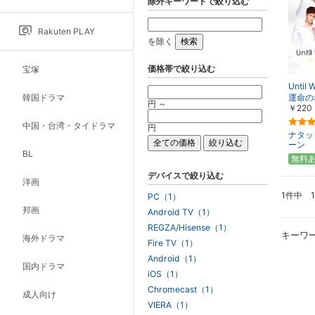
除外キーワードで絞り込む
Rakuten PLAY
を除く
価格帯で絞り込む
宝塚
Until 
韓国ドラマ
運命の
円 ～
￥220
中国・台湾・タイドラマ
円
ナタッ
ーン
BL
無料
デバイスで絞り込む
洋画
1件中 
PC（1）
邦画
Android TV（1）
REGZA/Hisense（1）
キーワ
海外ドラマ
Fire TV（1）
Android（1）
国内ドラマ
iOS（1）
Chromecast（1）
成人向け
VIERA（1）