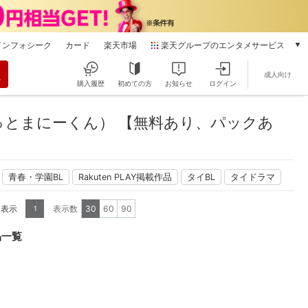
インフォシーク
カード
楽天市場
楽天グループのエンタメサービス
動画配信
成人向け
楽天TV
購入履歴
初めての方
お知らせ
ログイン
本/ゲーム/CD/DVD
楽天ブックス
とまにーくん） 【無料あり、パックあ
電子書籍
楽天Kobo
雑誌読み放題
青春・学園BL
Rakuten PLAY掲載作品
タイBL
タイドラマ
楽天マガジン
音楽配信
を表示
表示数
30
60
90
1
楽天ミュージック
動画配信ガイド
品一覧
Rakuten PLAY
無料テレビ
Rチャンネル
チケット