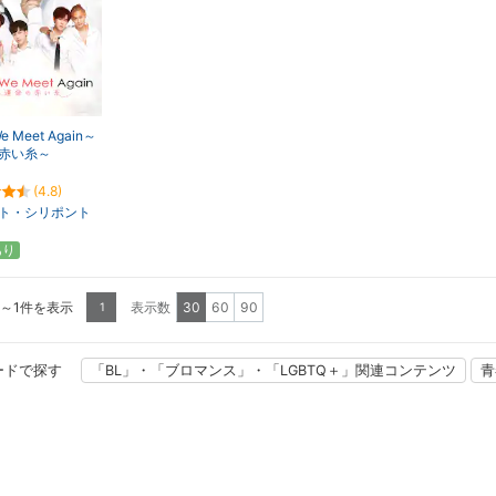
We Meet Again～
赤い糸～
(4.8)
ト・シリポント
あり
1～1件を表示
表示数
30
60
90
1
ードで探す
「BL」・「ブロマンス」・「LGBTQ＋」関連コンテンツ
青