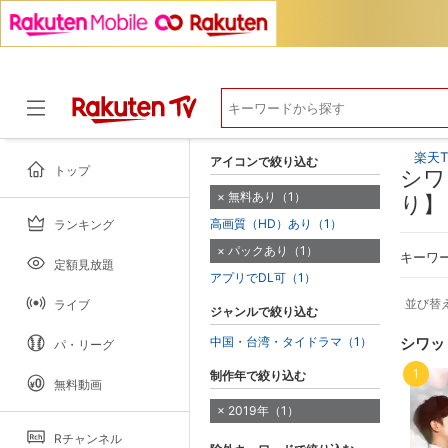
楽天T
アイコンで絞り込む
トップ
シワ
無料あり（1）
り】
高画質（HD）あり（1）
ランキング
ドラマ
パックあり（1）
キーワ
定額見放題
アプリでDL可（1）
並び替
ライブ
ジャンルで絞り込む
中国・台湾・タイドラマ（1）
シワッ
パ・リーグ
1
制作年で絞り込む
無料動画
2019年（1）
Rチャンネル