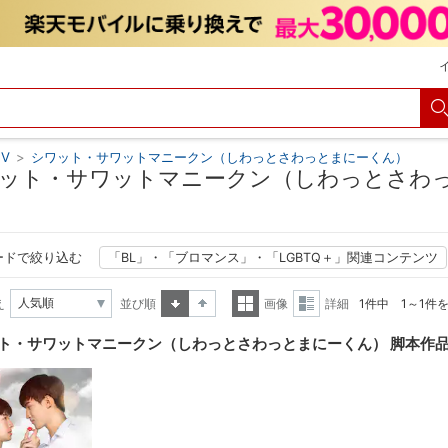
V
>
シワット・サワットマニークン（しわっとさわっとまにーくん）
ット・サワットマニークン（しわっとさわっ
ードで絞り込む
「BL」・「ブロマンス」・「LGBTQ＋」関連コンテンツ
え
並び順
画像
詳細
1件中 1～1件
昇順
降順
一覧
詳細
ト・サワットマニークン（しわっとさわっとまにーくん） 脚本作
表示
表示