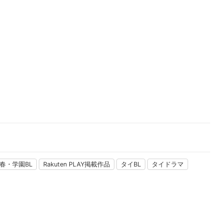
楽天チケット
エンタメニュース
推し楽
春・学園BL
Rakuten PLAY掲載作品
タイBL
タイドラマ