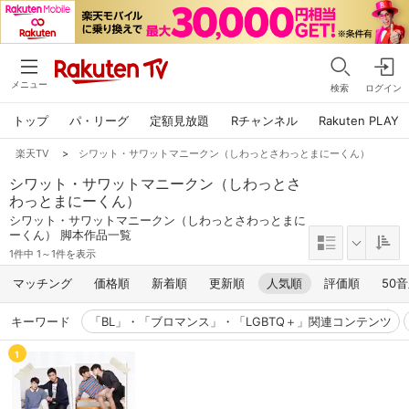
メニュー
検索
ログイン
トップ
パ・リーグ
定額見放題
Rチャンネル
Rakuten PLAY
楽天TV
>
シワット・サワットマニークン（しわっとさわっとまにーくん）
シワット・サワットマニークン（しわっとさ
わっとまにーくん）
シワット・サワットマニークン（しわっとさわっとまに
ーくん） 脚本作品一覧
1件中 1～1件を表示
マッチング
価格順
新着順
更新順
人気順
評価順
50
キーワード
「BL」・「ブロマンス」・「LGBTQ＋」関連コンテンツ
1