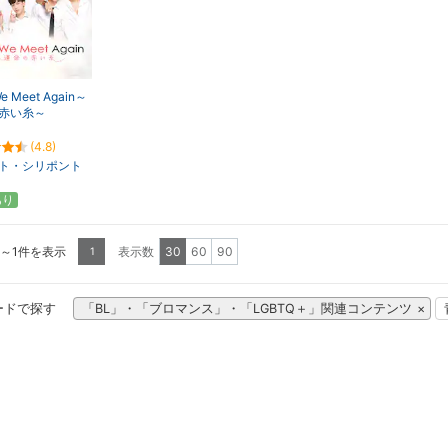
We Meet Again～
赤い糸～
(4.8)
ト・シリポント
あり
1～1件を表示
表示数
30
60
90
1
ードで探す
「BL」・「ブロマンス」・「LGBTQ＋」関連コンテンツ