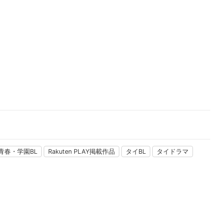
楽天チケット
エンタメニュース
推し楽
青春・学園BL
Rakuten PLAY掲載作品
タイBL
タイドラマ