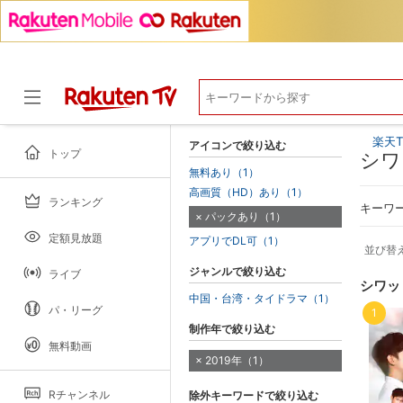
楽天T
アイコンで絞り込む
トップ
シワ
無料あり（1）
高画質（HD）あり（1）
ランキング
ドラマ
キーワ
パックあり（1）
定額見放題
アプリでDL可（1）
並び替
ジャンルで絞り込む
ライブ
シワッ
中国・台湾・タイドラマ（1）
パ・リーグ
1
制作年で絞り込む
無料動画
2019年（1）
Rチャンネル
除外キーワードで絞り込む