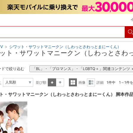
V
>
シワット・サワットマニークン（しわっとさわっとまにーくん）
ット・サワットマニークン（しわっとさわっ
ードで絞り込む
「BL」・「ブロマンス」・「LGBTQ＋」関連コンテンツ
え
並び順
画像
詳細
1件中 1～1件
昇順
降順
一覧
詳細
ト・サワットマニークン（しわっとさわっとまにーくん） 脚本作
表示
表示