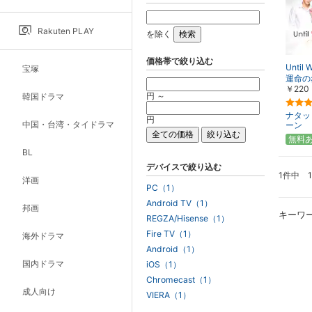
Rakuten PLAY
を除く
価格帯で絞り込む
Until 
宝塚
運命の
￥220
円 ～
韓国ドラマ
ナタッ
円
中国・台湾・タイドラマ
ーン
無料
BL
デバイスで絞り込む
1件中 
洋画
PC（1）
Android TV（1）
邦画
キーワ
REGZA/Hisense（1）
Fire TV（1）
海外ドラマ
Android（1）
国内ドラマ
iOS（1）
Chromecast（1）
成人向け
VIERA（1）