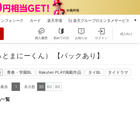
インフォシーク
カード
楽天市場
楽天グループのエンタメサービス
動画配信
成人向け
楽天TV
購入履歴
初めての方
お知らせ
ログイン
本/ゲーム/CD/DVD
楽天ブックス
とまにーくん） 【パックあり】
電子書籍
楽天Kobo
青春・学園BL
Rakuten PLAY掲載作品
タイBL
タイドラマ
雑誌読み放題
楽天マガジン
を表示
表示数
30
60
90
1
音楽配信
楽天ミュージック
品一覧
動画配信ガイド
Rakuten PLAY
無料テレビ
Rチャンネル
チケット