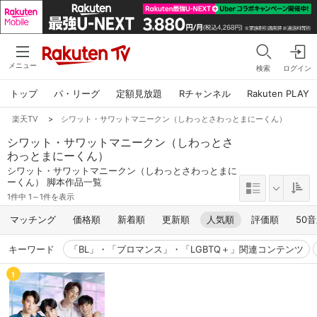
メニュー
検索
ログイン
トップ
パ・リーグ
定額見放題
Rチャンネル
Rakuten PLAY
楽天TV
>
シワット・サワットマニークン（しわっとさわっとまにーくん）
シワット・サワットマニークン（しわっとさ
わっとまにーくん）
シワット・サワットマニークン（しわっとさわっとまに
ーくん） 脚本作品一覧
1件中 1～1件を表示
マッチング
価格順
新着順
更新順
人気順
評価順
50
キーワード
「BL」・「ブロマンス」・「LGBTQ＋」関連コンテンツ
1