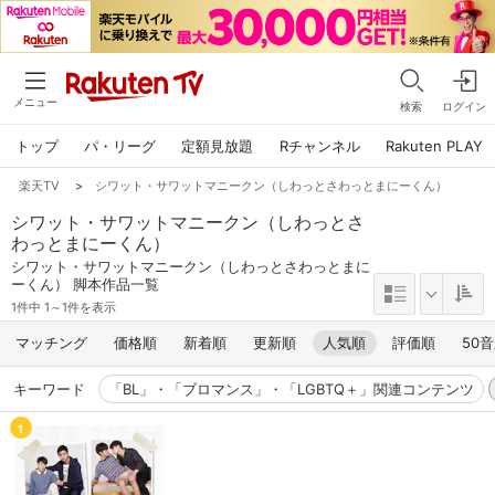
メニュー
検索
ログイン
トップ
パ・リーグ
定額見放題
Rチャンネル
Rakuten PLAY
楽天TV
>
シワット・サワットマニークン（しわっとさわっとまにーくん）
シワット・サワットマニークン（しわっとさ
わっとまにーくん）
シワット・サワットマニークン（しわっとさわっとまに
ーくん） 脚本作品一覧
1件中 1～1件を表示
マッチング
価格順
新着順
更新順
人気順
評価順
50
キーワード
「BL」・「ブロマンス」・「LGBTQ＋」関連コンテンツ
1