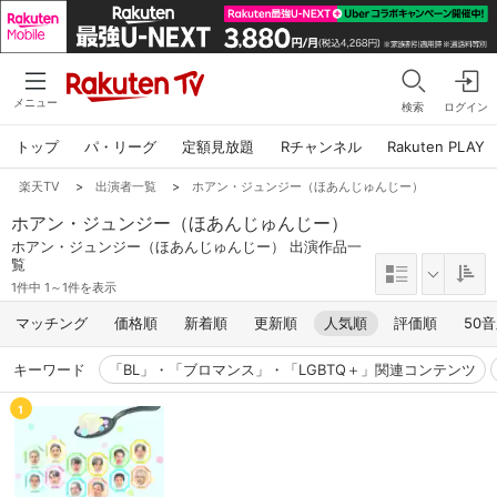
メニュー
検索
ログイン
トップ
パ・リーグ
定額見放題
Rチャンネル
Rakuten PLAY
楽天TV
>
出演者一覧
>
ホアン・ジュンジー（ほあんじゅんじー）
ホアン・ジュンジー（ほあんじゅんじー）
ホアン・ジュンジー（ほあんじゅんじー） 出演作品一
覧
1件中 1～1件を表示
マッチング
価格順
新着順
更新順
人気順
評価順
50
キーワード
「BL」・「ブロマンス」・「LGBTQ＋」関連コンテンツ
1