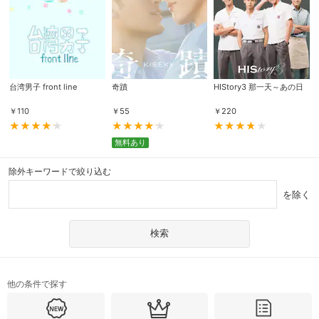
台湾男子 front line
奇蹟
HIStory3 那一天～あの日
￥
110
￥
55
￥
220
無料あり
除外キーワードで絞り込む
を除く
他の条件で探す