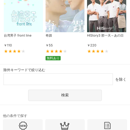
台湾男子 front line
奇蹟
HIStory3 那一天～あの日
￥
110
￥
55
￥
220
無料あり
除外キーワードで絞り込む
を除く
他の条件で探す