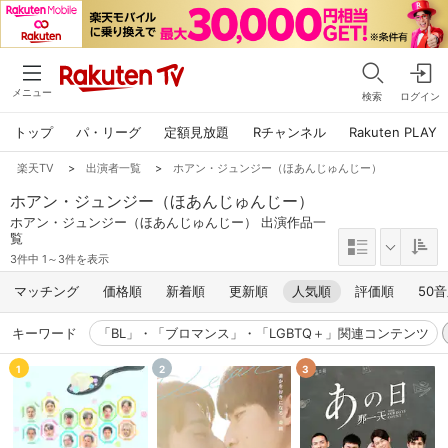
メニュー
検索
ログイン
トップ
パ・リーグ
定額見放題
Rチャンネル
Rakuten PLAY
楽天TV
>
出演者一覧
>
ホアン・ジュンジー（ほあんじゅんじー）
ホアン・ジュンジー（ほあんじゅんじー）
ホアン・ジュンジー（ほあんじゅんじー） 出演作品一
覧
3件中 1～3件を表示
マッチング
価格順
新着順
更新順
人気順
評価順
50
キーワード
「BL」・「ブロマンス」・「LGBTQ＋」関連コンテンツ
1
2
3