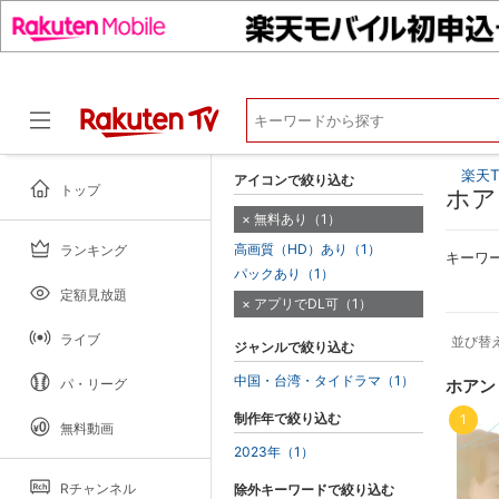
楽天T
アイコンで絞り込む
トップ
ホア
無料あり（1）
高画質（HD）あり（1）
ランキング
ドラマ
キーワ
パックあり（1）
定額見放題
アプリでDL可（1）
ライブ
並び替
ジャンルで絞り込む
中国・台湾・タイドラマ（1）
パ・リーグ
ホアン
制作年で絞り込む
1
無料動画
2023年（1）
Rチャンネル
除外キーワードで絞り込む