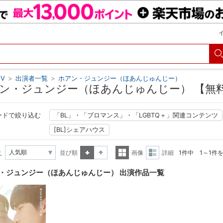
V
>
出演者一覧
>
ホアン・ジュンジー（ほあんじゅんじー）
ン・ジュンジー（ほあんじゅんじー） 【無
ードで絞り込む
「BL」・「ブロマンス」・「LGBTQ＋」関連コンテンツ
[BL]シェアハウス
え
並び順
画像
詳細
1件中 1～1件
昇順
降順
一覧
詳細
・ジュンジー（ほあんじゅんじー） 出演作品一覧
表示
表示