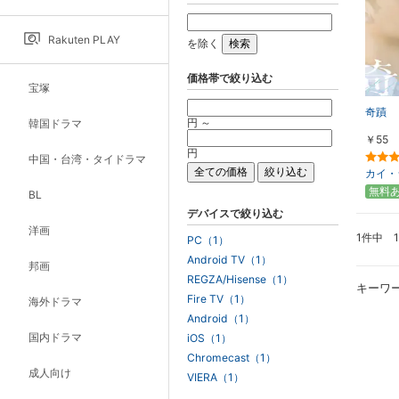
Rakuten PLAY
を除く
価格帯で絞り込む
宝塚
奇蹟
円 ～
韓国ドラマ
￥55
円
中国・台湾・タイドラマ
カイ・
無料
BL
デバイスで絞り込む
洋画
1件中 
PC（1）
Android TV（1）
邦画
REGZA/Hisense（1）
キーワ
Fire TV（1）
海外ドラマ
Android（1）
国内ドラマ
iOS（1）
Chromecast（1）
成人向け
VIERA（1）