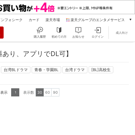
インフォシーク
カード
楽天市場
楽天グループのエンタメサービス
動画配信
成人向け
楽天TV
購入履歴
初めての方
お知らせ
ログイン
本/ゲーム/CD/DVD
楽天ブックス
料あり、アプリでDL可】
電子書籍
楽天Kobo
台湾BLドラマ
青春・学園BL
台湾ドラマ
[BL]高校生
雑誌読み放題
楽天マガジン
音楽配信
楽天ミュージック
を表示
表示数
30
60
90
1
動画配信ガイド
Rakuten PLAY
無料テレビ
Rチャンネル
チケット