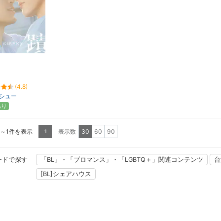
(4.8)
シュー
あり
1～1件を表示
表示数
30
60
90
1
ードで探す
「BL」・「ブロマンス」・「LGBTQ＋」関連コンテンツ
台
[BL]シェアハウス