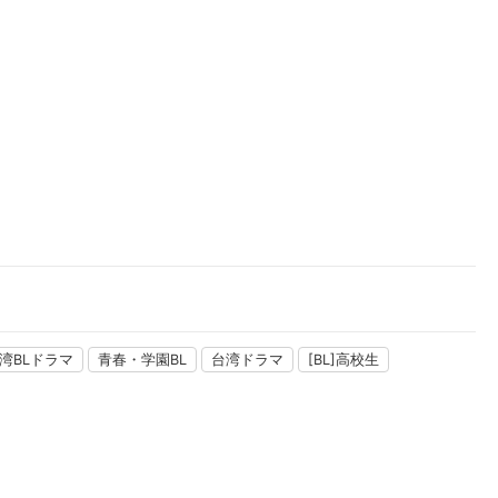
楽天チケット
エンタメニュース
推し楽
湾BLドラマ
青春・学園BL
台湾ドラマ
[BL]高校生