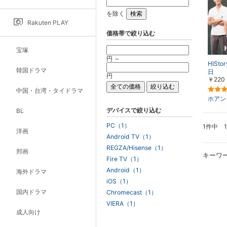
を除く
Rakuten PLAY
価格帯で絞り込む
宝塚
円 ～
HISt
韓国ドラマ
日
円
￥220
中国・台湾・タイドラマ
ホアン
デバイスで絞り込む
BL
PC（1）
1件中 
洋画
Android TV（1）
REGZA/Hisense（1）
邦画
キーワ
Fire TV（1）
Android（1）
海外ドラマ
iOS（1）
国内ドラマ
Chromecast（1）
VIERA（1）
成人向け