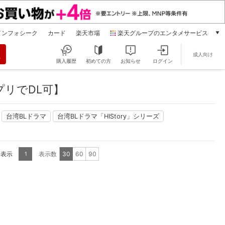
インフォシーク
カード
楽天市場
楽天グループのエンタメサービス
動画配信
成人向け
楽天TV
購入履歴
初めての方
お知らせ
ログイン
本/ゲーム/CD/DVD
楽天ブックス
リでDL可】
電子書籍
楽天Kobo
台湾BLドラマ
台湾BLドラマ「HIStory」シリーズ
雑誌読み放題
楽天マガジン
音楽配信
楽天ミュージック
を表示
表示数
30
60
90
1
動画配信ガイド
Rakuten PLAY
無料テレビ
Rチャンネル
チケット