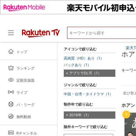
楽天T
アイコンで絞り込む
トップ
ホア
高画質（HD）あり（1）
パックあり（1）
ランキング
ドラマ
キーワ
アプリでDL可（1）
定額見放題
ジャンルで絞り込む
ライブ
並び替
中国・台湾・タイドラマ（1）
制作年で絞り込む
パ・リーグ
ホアン
1
2019年（1）
無料動画
除外キーワードで絞り込む
Rチャンネル