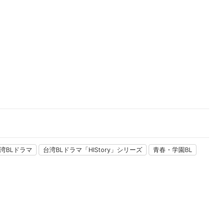
楽天チケット
エンタメニュース
推し楽
湾BLドラマ
台湾BLドラマ「HIStory」シリーズ
青春・学園BL