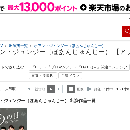
V
>
出演者一覧
>
ホアン・ジュンジー（ほあんじゅんじー）
ン・ジュンジー（ほあんじゅんじー） 【アプ
ードで絞り込む
「BL」・「ブロマンス」・「LGBTQ＋」関連コンテンツ
青春・学園BL
台湾ドラマ
え
並び順
画像
詳細
1件中 1～1件
昇順
降順
一覧
詳細
・ジュンジー（ほあんじゅんじー） 出演作品一覧
表示
表示