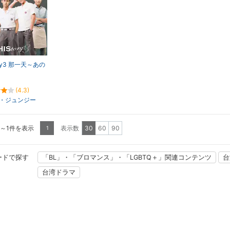
ory3 那一天～あの
(4.3)
・ジュンジー
1～1件を表示
表示数
30
60
90
1
ードで探す
「BL」・「ブロマンス」・「LGBTQ＋」関連コンテンツ
台
台湾ドラマ