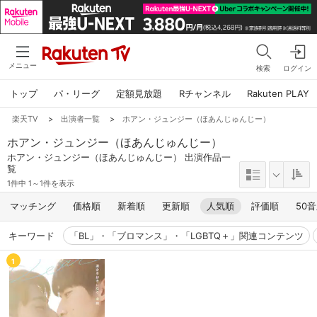
メニュー
検索
ログイン
トップ
パ・リーグ
定額見放題
Rチャンネル
Rakuten PLAY
楽天TV
>
出演者一覧
>
ホアン・ジュンジー（ほあんじゅんじー）
ホアン・ジュンジー（ほあんじゅんじー）
ホアン・ジュンジー（ほあんじゅんじー） 出演作品一
覧
1件中 1～1件を表示
マッチング
価格順
新着順
更新順
人気順
評価順
50
キーワード
「BL」・「ブロマンス」・「LGBTQ＋」関連コンテンツ
1