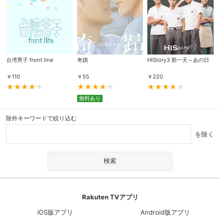
台湾男子 front line
奇蹟
HIStory3 那一天～あの日
￥
110
￥
55
￥
220
無料あり
除外キーワードで絞り込む
を除く
Rakuten TVアプリ
iOS版アプリ
Android版アプリ