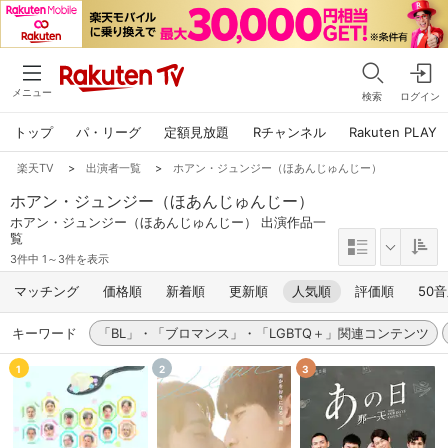
メニュー
検索
ログイン
トップ
パ・リーグ
定額見放題
Rチャンネル
Rakuten PLAY
楽天TV
>
出演者一覧
>
ホアン・ジュンジー（ほあんじゅんじー）
ホアン・ジュンジー（ほあんじゅんじー）
ホアン・ジュンジー（ほあんじゅんじー） 出演作品一
覧
3件中 1～3件を表示
マッチング
価格順
新着順
更新順
人気順
評価順
50
キーワード
「BL」・「ブロマンス」・「LGBTQ＋」関連コンテンツ
1
2
3