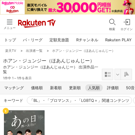
メニュー
検索
ログイン
トップ
パ・リーグ
定額見放題
Rチャンネル
Rakuten PLAY
楽天TV
>
出演者一覧
>
ホアン・ジュンジー（ほあんじゅんじー）
ホアン・ジュンジー（ほあんじゅんじー）
ホアン・ジュンジー（ほあんじゅんじー） 出演作品一
覧
1件中 1～1件を表示
マッチング
価格順
新着順
更新順
人気順
評価順
50
キーワード
「BL」・「ブロマンス」・「LGBTQ＋」関連コンテンツ
1