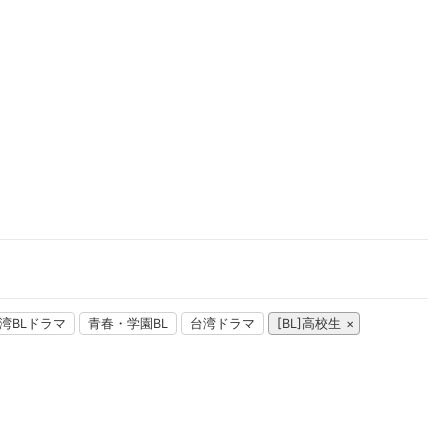
楽天チケット
エンタメニュース
推し楽
湾BLドラマ
青春・学園BL
台湾ドラマ
[BL]高校生