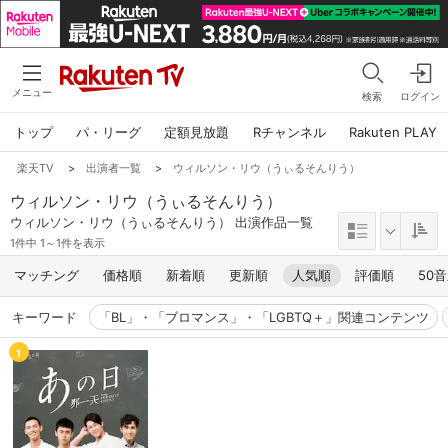
メニュー
検索
ログイン
トップ
パ・リーグ
定額見放題
Rチャンネル
Rakuten PLAY
楽天TV
>
出演者一覧
>
ウィルソン・リウ（うぃるそんりう）
ウィルソン・リウ（うぃるそんりう）
ウィルソン・リウ（うぃるそんりう） 出演作品一覧
1件中 1～1件を表示
マッチング
価格順
新着順
更新順
人気順
評価順
50
キーワード
「BL」・「ブロマンス」・「LGBTQ＋」関連コンテンツ
1