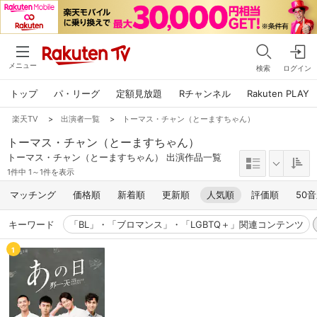
メニュー
検索
ログイン
トップ
パ・リーグ
定額見放題
Rチャンネル
Rakuten PLAY
楽天TV
>
出演者一覧
>
トーマス・チャン（とーますちゃん）
トーマス・チャン（とーますちゃん）
トーマス・チャン（とーますちゃん） 出演作品一覧
1件中 1～1件を表示
マッチング
価格順
新着順
更新順
人気順
評価順
50
キーワード
「BL」・「ブロマンス」・「LGBTQ＋」関連コンテンツ
1