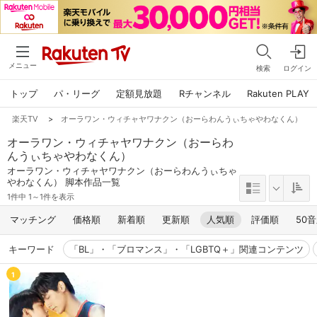
メニュー
検索
ログイン
トップ
パ・リーグ
定額見放題
Rチャンネル
Rakuten PLAY
楽天TV
>
オーラワン・ウィチャヤワナクン（おーらわんうぃちゃやわなくん）
オーラワン・ウィチャヤワナクン（おーらわ
んうぃちゃやわなくん）
オーラワン・ウィチャヤワナクン（おーらわんうぃちゃ
やわなくん） 脚本作品一覧
1件中 1～1件を表示
マッチング
価格順
新着順
更新順
人気順
評価順
50
キーワード
「BL」・「ブロマンス」・「LGBTQ＋」関連コンテンツ
1