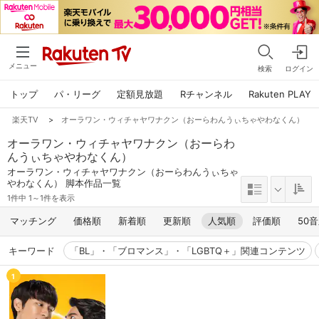
メニュー
検索
ログイン
トップ
パ・リーグ
定額見放題
Rチャンネル
Rakuten PLAY
楽天TV
>
オーラワン・ウィチャヤワナクン（おーらわんうぃちゃやわなくん）
オーラワン・ウィチャヤワナクン（おーらわ
んうぃちゃやわなくん）
オーラワン・ウィチャヤワナクン（おーらわんうぃちゃ
やわなくん） 脚本作品一覧
1件中 1～1件を表示
マッチング
価格順
新着順
更新順
人気順
評価順
50
キーワード
「BL」・「ブロマンス」・「LGBTQ＋」関連コンテンツ
1