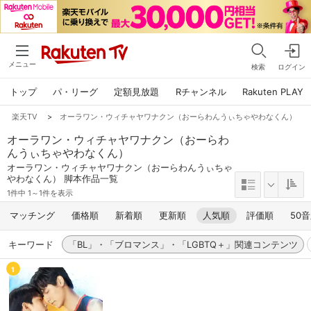
メニュー
検索
ログイン
トップ
パ・リーグ
定額見放題
Rチャンネル
Rakuten PLAY
楽天TV
>
オーラワン・ウィチャヤワナクン（おーらわんうぃちゃやわなくん）
オーラワン・ウィチャヤワナクン（おーらわ
んうぃちゃやわなくん）
オーラワン・ウィチャヤワナクン（おーらわんうぃちゃ
やわなくん） 脚本作品一覧
1件中 1～1件を表示
マッチング
価格順
新着順
更新順
人気順
評価順
50
キーワード
「BL」・「ブロマンス」・「LGBTQ＋」関連コンテンツ
1