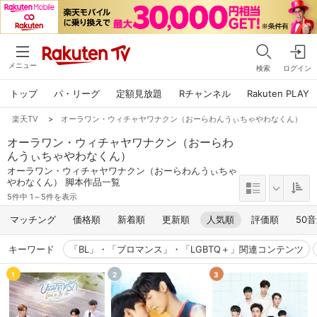
メニュー
検索
ログイン
トップ
パ・リーグ
定額見放題
Rチャンネル
Rakuten PLAY
楽天TV
>
オーラワン・ウィチャヤワナクン（おーらわんうぃちゃやわなくん）
オーラワン・ウィチャヤワナクン（おーらわ
んうぃちゃやわなくん）
オーラワン・ウィチャヤワナクン（おーらわんうぃちゃ
やわなくん） 脚本作品一覧
5件中 1～5件を表示
マッチング
価格順
新着順
更新順
人気順
評価順
50
キーワード
「BL」・「ブロマンス」・「LGBTQ＋」関連コンテンツ
1
2
3