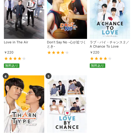
Love in The Air
Don’t Say No -心が近づく
ラブ・バイ・チャンス２／
とき-
A Chance To Love
￥
220
￥
220
無料あり
無料あり
4
5