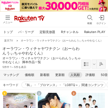
メニュー
検索
ログイン
トップ
パ・リーグ
定額見放題
Rチャンネル
Rakuten PLAY
楽天TV
>
オーラワン・ウィチャヤワナクン（おーらわんうぃちゃやわなくん）
オーラワン・ウィチャヤワナクン（おーらわ
んうぃちゃやわなくん）
オーラワン・ウィチャヤワナクン（おーらわんうぃちゃ
やわなくん） 脚本作品一覧
5件中 1～5件を表示
マッチング
価格順
新着順
更新順
人気順
評価順
50
キーワード
「BL」・「ブロマンス」・「LGBTQ＋」関連コンテンツ
1
2
3