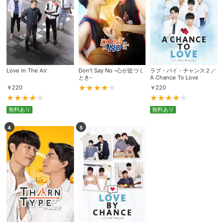
Love in The Air
Don’t Say No -心が近づく
ラブ・バイ・チャンス２／
とき-
A Chance To Love
￥
220
￥
220
無料あり
無料あり
4
5