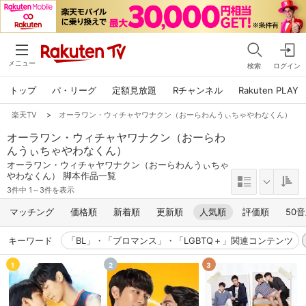
メニュー
検索
ログイン
トップ
パ・リーグ
定額見放題
Rチャンネル
Rakuten PLAY
楽天TV
>
オーラワン・ウィチャヤワナクン（おーらわんうぃちゃやわなくん）
オーラワン・ウィチャヤワナクン（おーらわ
んうぃちゃやわなくん）
オーラワン・ウィチャヤワナクン（おーらわんうぃちゃ
やわなくん） 脚本作品一覧
3件中 1～3件を表示
マッチング
価格順
新着順
更新順
人気順
評価順
50
キーワード
「BL」・「ブロマンス」・「LGBTQ＋」関連コンテンツ
1
2
3