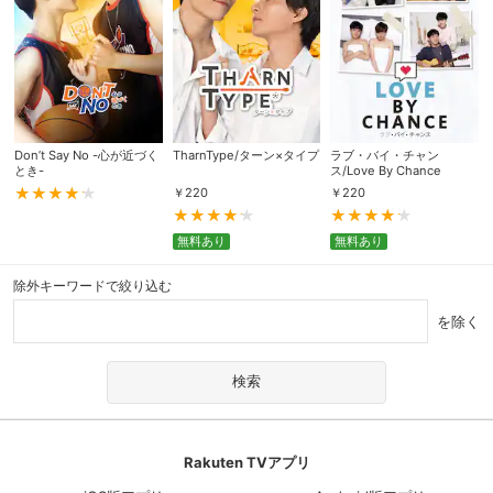
Don’t Say No -心が近づく
TharnType/ターン×タイプ
ラブ・バイ・チャン
とき-
ス/Love By Chance
￥
220
￥
220
無料あり
無料あり
除外キーワードで絞り込む
を除く
Rakuten TVアプリ