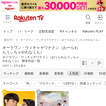
メニュー
検索
ログイン
トップ
パ・リーグ
定額見放題
Rチャンネル
Rakuten PLAY
楽天TV
>
オーラワン・ウィチャヤワナクン（おーらわんうぃちゃやわなくん）
オーラワン・ウィチャヤワナクン（おーらわ
んうぃちゃやわなくん）
オーラワン・ウィチャヤワナクン（おーらわんうぃちゃ
やわなくん） 脚本作品一覧
2件中 1～2件を表示
マッチング
価格順
新着順
更新順
人気順
評価順
50
キーワード
「BL」・「ブロマンス」・「LGBTQ＋」関連コンテンツ
1
2