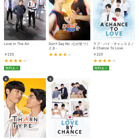
Love in The Air
Don’t Say No -心が近づく
ラブ・バイ・チャンス２／
とき-
A Chance To Love
￥
220
￥
220
無料あり
無料あり
4
5