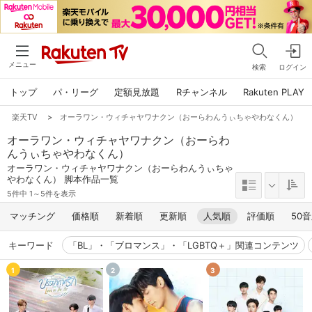
メニュー
検索
ログイン
トップ
パ・リーグ
定額見放題
Rチャンネル
Rakuten PLAY
楽天TV
>
オーラワン・ウィチャヤワナクン（おーらわんうぃちゃやわなくん）
オーラワン・ウィチャヤワナクン（おーらわ
んうぃちゃやわなくん）
オーラワン・ウィチャヤワナクン（おーらわんうぃちゃ
やわなくん） 脚本作品一覧
5件中 1～5件を表示
マッチング
価格順
新着順
更新順
人気順
評価順
50
キーワード
「BL」・「ブロマンス」・「LGBTQ＋」関連コンテンツ
1
2
3