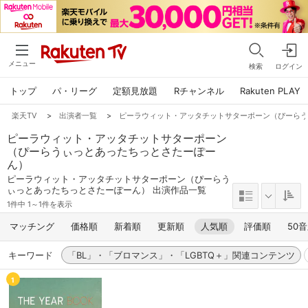
メニュー
検索
ログイン
トップ
パ・リーグ
定額見放題
Rチャンネル
Rakuten PLAY
楽天TV
>
出演者一覧
>
ピーラウィット・アッタチットサターポーン（ぴーら
ピーラウィット・アッタチットサターポーン
（ぴーらうぃっとあったちっとさたーぽー
ん）
ピーラウィット・アッタチットサターポーン（ぴーらう
ぃっとあったちっとさたーぽーん） 出演作品一覧
1件中 1～1件を表示
マッチング
価格順
新着順
更新順
人気順
評価順
50
キーワード
「BL」・「ブロマンス」・「LGBTQ＋」関連コンテンツ
1