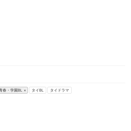
楽天チケット
エンタメニュース
推し楽
青春・学園BL
タイBL
タイドラマ