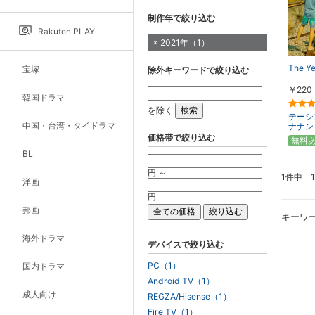
制作年で絞り込む
Rakuten PLAY
2021年（1）
The Y
宝塚
除外キーワードで絞り込む
￥220
韓国ドラマ
を除く
テーシ
中国・台湾・タイドラマ
ナナン
価格帯で絞り込む
無料
BL
円 ～
1件中 
洋画
円
邦画
キーワ
海外ドラマ
デバイスで絞り込む
PC（1）
国内ドラマ
Android TV（1）
成人向け
REGZA/Hisense（1）
Fire TV（1）