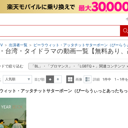
V
>
出演者一覧
>
ピーラウィット・アッタチットサターポーン（ぴーらう
・台湾・タイドラマの動画一覧【無料あり、
ードで絞り込む
「BL」・「ブロマンス」・「LGBTQ＋」関連コンテンツ
え
並び順
画像
詳細
1件中 1～1件
昇順
降順
一覧
詳細
ウィット・アッタチットサターポーン（ぴーらうぃっとあったちっ
表示
表示