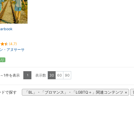
earbook
(4.7)
ン・アヌサーサ
あり
1～1件を表示
表示数
30
60
90
1
ードで探す
「BL」・「ブロマンス」・「LGBTQ＋」関連コンテンツ