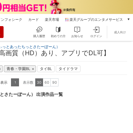
インフォシーク
カード
楽天市場
楽天グループのエンタメサービス
動画配信
成人向け
楽天TV
購入履歴
初めての方
お知らせ
ログイン
本/ゲーム/CD/DVD
ぃっとあったちっとさたーぽーん）
楽天ブックス
高画質（HD）あり、アプリでDL可】
電子書籍
楽天Kobo
青春・学園BL
タイBL
タイドラマ
雑誌読み放題
楽天マガジン
を表示
表示数
30
60
90
1
音楽配信
楽天ミュージック
とさたーぽーん） 出演作品一覧
動画配信ガイド
Rakuten PLAY
無料テレビ
Rチャンネル
チケット