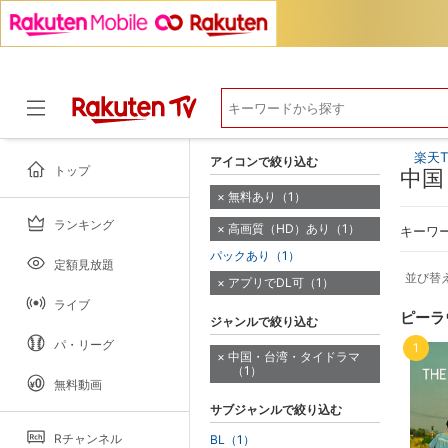
楽天T
アイコンで絞り込む
トップ
中国
無料あり（1）
ランキング
高画質（HD）あり（1）
ドラマ
キーワ
パックあり（1）
定額見放題
並び替
アプリでDL可（1）
ライブ
ピーラ
ジャンルで絞り込む
パ・リーグ
1
中国・台湾・タイドラマ
（1）
無料動画
サブジャンルで絞り込む
Rチャンネル
BL（1）