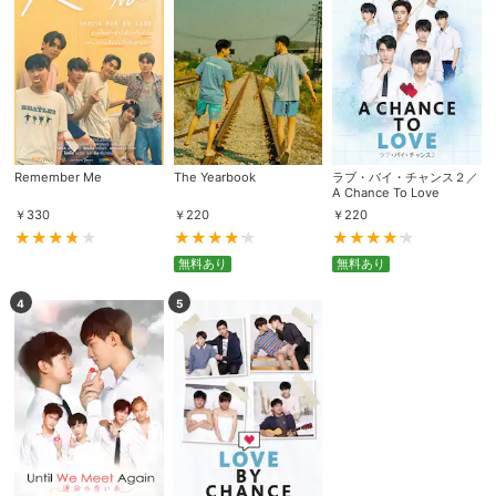
Remember Me
The Yearbook
ラブ・バイ・チャンス２／
A Chance To Love
￥
330
￥
220
￥
220
無料あり
無料あり
4
5