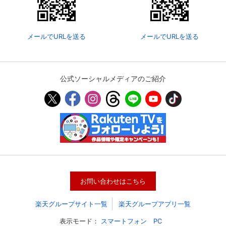
メールでURLを送る
メールでURLを送る
公式ソーシャルメディアのご紹介
会員設定
会員情報
閉じる
お問い合わせはこちら
基本情報、本人連絡先、パスワード 、クレ
会員情報変更
ジットカード情報の変更が可能です。
楽天グループサイト一覧
楽天グループアプリ一覧
表示モード：
スマートフォン
PC
決済方法変更
決済方法の変更が可能です。