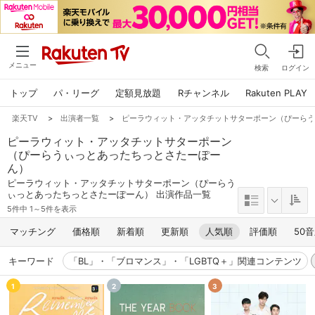
メニュー
検索
ログイン
トップ
パ・リーグ
定額見放題
Rチャンネル
Rakuten PLAY
楽天TV
>
出演者一覧
>
ピーラウィット・アッタチットサターポーン（ぴーら
ピーラウィット・アッタチットサターポーン
（ぴーらうぃっとあったちっとさたーぽー
ん）
ピーラウィット・アッタチットサターポーン（ぴーらう
ぃっとあったちっとさたーぽーん） 出演作品一覧
5件中 1～5件を表示
マッチング
価格順
新着順
更新順
人気順
評価順
50
キーワード
「BL」・「ブロマンス」・「LGBTQ＋」関連コンテンツ
1
2
3