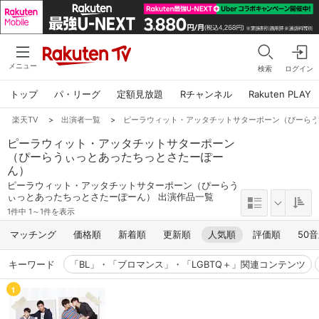
メニュー
検索
ログイン
トップ
パ・リーグ
定額見放題
Rチャンネル
Rakuten PLAY
楽天TV
>
出演者一覧
>
ピーラウィット・アッタチットサターポーン（ぴーら
ピーラウィット・アッタチットサターポーン
（ぴーらうぃっとあったちっとさたーぽー
ん）
ピーラウィット・アッタチットサターポーン（ぴーらう
ぃっとあったちっとさたーぽーん） 出演作品一覧
1件中 1～1件を表示
マッチング
価格順
新着順
更新順
人気順
評価順
50
キーワード
「BL」・「ブロマンス」・「LGBTQ＋」関連コンテンツ
1