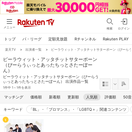
メニュー
検索
ログイン
トップ
パ・リーグ
定額見放題
Rチャンネル
Rakuten PLAY
楽天TV
>
出演者一覧
>
ピーラウィット・アッタチットサターポーン（ぴーら
ピーラウィット・アッタチットサターポーン
（ぴーらうぃっとあったちっとさたーぽー
ん）
ピーラウィット・アッタチットサターポーン（ぴーらう
ぃっとあったちっとさたーぽーん） 出演作品一覧
1件中 1～1件を表示
マッチング
価格順
新着順
更新順
人気順
評価順
50
キーワード
「BL」・「ブロマンス」・「LGBTQ＋」関連コンテンツ
1