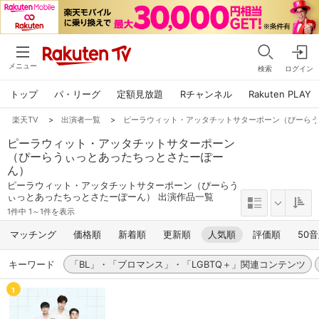
メニュー
検索
ログイン
トップ
パ・リーグ
定額見放題
Rチャンネル
Rakuten PLAY
楽天TV
>
出演者一覧
>
ピーラウィット・アッタチットサターポーン（ぴーら
ピーラウィット・アッタチットサターポーン
（ぴーらうぃっとあったちっとさたーぽー
ん）
ピーラウィット・アッタチットサターポーン（ぴーらう
ぃっとあったちっとさたーぽーん） 出演作品一覧
1件中 1～1件を表示
マッチング
価格順
新着順
更新順
人気順
評価順
50
キーワード
「BL」・「ブロマンス」・「LGBTQ＋」関連コンテンツ
1