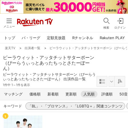
メニュー
検索
ログイン
トップ
パ・リーグ
定額見放題
Rチャンネル
Rakuten PLAY
楽天TV
>
出演者一覧
>
ピーラウィット・アッタチットサターポーン（ぴーら
ピーラウィット・アッタチットサターポーン
（ぴーらうぃっとあったちっとさたーぽー
ん）
ピーラウィット・アッタチットサターポーン（ぴーらう
ぃっとあったちっとさたーぽーん） 出演作品一覧
1件中 1～1件を表示
マッチング
価格順
新着順
更新順
人気順
評価順
50
キーワード
「BL」・「ブロマンス」・「LGBTQ＋」関連コンテンツ
1