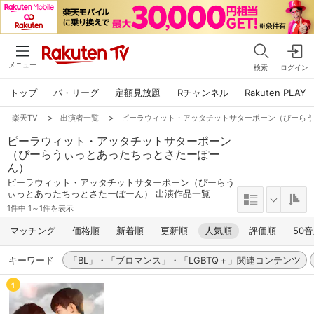
メニュー
検索
ログイン
トップ
パ・リーグ
定額見放題
Rチャンネル
Rakuten PLAY
楽天TV
>
出演者一覧
>
ピーラウィット・アッタチットサターポーン（ぴーら
ピーラウィット・アッタチットサターポーン
（ぴーらうぃっとあったちっとさたーぽー
ん）
ピーラウィット・アッタチットサターポーン（ぴーらう
ぃっとあったちっとさたーぽーん） 出演作品一覧
1件中 1～1件を表示
マッチング
価格順
新着順
更新順
人気順
評価順
50
キーワード
「BL」・「ブロマンス」・「LGBTQ＋」関連コンテンツ
1