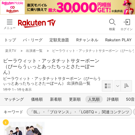
メニュー
検索
ログイン
トップ
パ・リーグ
定額見放題
Rチャンネル
Rakuten PLAY
楽天TV
>
出演者一覧
>
ピーラウィット・アッタチットサターポーン（ぴーら
ピーラウィット・アッタチットサターポーン
（ぴーらうぃっとあったちっとさたーぽー
ん）
ピーラウィット・アッタチットサターポーン（ぴーらう
ぃっとあったちっとさたーぽーん） 出演作品一覧
1件中 1～1件を表示
マッチング
価格順
新着順
更新順
人気順
評価順
50
キーワード
「BL」・「ブロマンス」・「LGBTQ＋」関連コンテンツ
1