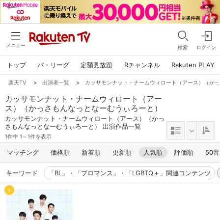
メニュー
検索
ログイン
トップ
パ・リーグ
定額見放題
Rチャンネル
Rakuten PLAY
楽天TV
>
出演者一覧
>
カッサモンナット・ナームウィロート（アース）（か
カッサモンナット・ナームウィロート（アー
ス）（かっさもんなっとなーむうぃろーと）
カッサモンナット・ナームウィロート（アース）（かっ
さもんなっとなーむうぃろーと） 出演作品一覧
1件中 1～1件を表示
マッチング
価格順
新着順
更新順
人気順
評価順
50
キーワード
「BL」・「ブロマンス」・「LGBTQ＋」関連コンテンツ
1