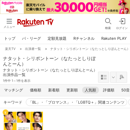
メニュー
検索
ログイン
トップ
パ・リーグ
定額見放題
Rチャンネル
Rakuten PLAY
楽天TV
>
出演者一覧
>
ナタット・シリポントーン（なたっとしりぽんとーん
ナタット・シリポントーン（なたっとしりぽ
んとーん）
ナタット・シリポントーン（なたっとしりぽんとーん）
出演作品一覧
1件中 1～1件を表示
マッチング
価格順
新着順
更新順
人気順
評価順
50
キーワード
「BL」・「ブロマンス」・「LGBTQ＋」関連コンテンツ
1