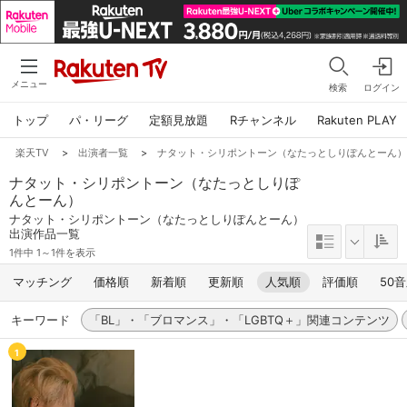
メニュー
検索
ログイン
トップ
パ・リーグ
定額見放題
Rチャンネル
Rakuten PLAY
楽天TV
>
出演者一覧
>
ナタット・シリポントーン（なたっとしりぽんとーん
ナタット・シリポントーン（なたっとしりぽ
んとーん）
ナタット・シリポントーン（なたっとしりぽんとーん）
出演作品一覧
1件中 1～1件を表示
マッチング
価格順
新着順
更新順
人気順
評価順
50
キーワード
「BL」・「ブロマンス」・「LGBTQ＋」関連コンテンツ
1