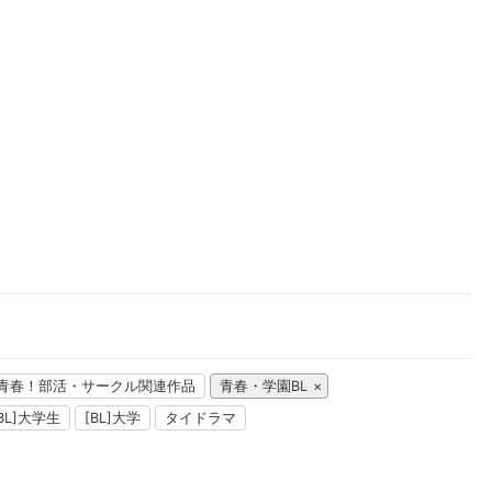
楽天チケット
エンタメニュース
推し楽
青春！部活・サークル関連作品
青春・学園BL
[BL]大学生
[BL]大学
タイドラマ