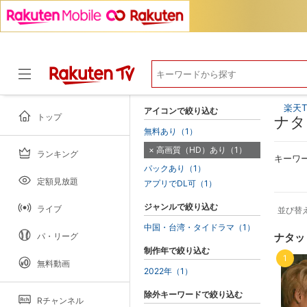
楽天T
アイコンで絞り込む
トップ
ナタ
無料あり（1）
高画質（HD）あり（1）
ランキング
ドラマ
キーワ
パックあり（1）
定額見放題
アプリでDL可（1）
ジャンルで絞り込む
ライブ
並び替
中国・台湾・タイドラマ（1）
パ・リーグ
ナタッ
制作年で絞り込む
1
無料動画
2022年（1）
除外キーワードで絞り込む
Rチャンネル