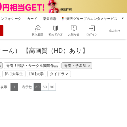
インフォシーク
カード
楽天市場
楽天グループのエンタメサービス
動画配信
成人向け
楽天TV
購入履歴
初めての方
お知らせ
ログイン
本/ゲーム/CD/DVD
楽天ブックス
ーん） 【高画質（HD）あり】
電子書籍
楽天Kobo
青春！部活・サークル関連作品
青春・学園BL
雑誌読み放題
楽天マガジン
[BL]大学生
[BL]大学
タイドラマ
音楽配信
楽天ミュージック
を表示
表示数
30
60
90
1
動画配信ガイド
Rakuten PLAY
無料テレビ
Rチャンネル
チケット