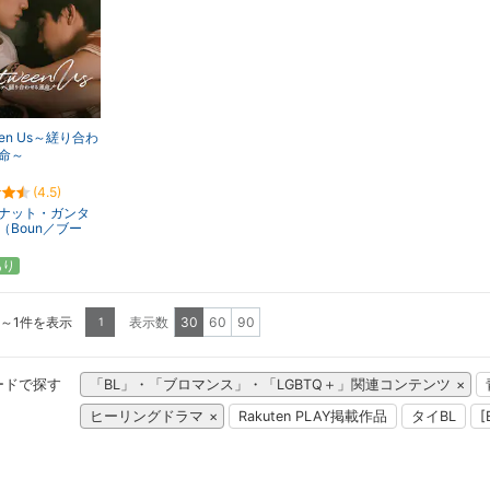
een Us～縒り合わ
命～
(4.5)
ナット・ガンタ
（Boun／ブー
あり
1～1件を表示
表示数
30
60
90
1
ードで探す
「BL」・「ブロマンス」・「LGBTQ＋」関連コンテンツ
ヒーリングドラマ
Rakuten PLAY掲載作品
タイBL