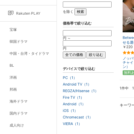
を除く
Rakuten PLAY
価格帯で絞り込む
宝塚
Betw
円 ～
韓国ドラマ
せる運
￥220
円
中国・台湾・タイドラマ
ノッパ
チャイ
BL
ン）
デバイスで絞り込む
無料
洋画
PC（1）
Android TV（1）
1件中 
邦画
REGZA/Hisense（1）
Fire TV（1）
海外ドラマ
Android（1）
キーワ
iOS（1）
国内ドラマ
Chromecast（1）
VIERA（1）
成人向け