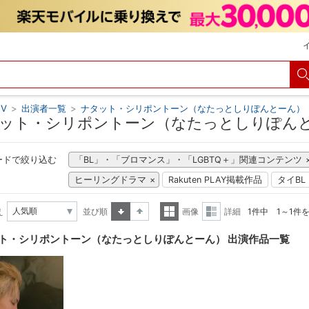
V
>
出演者一覧
>
ナタット・シリポントーン（なたっとしりぽんとーん）
ット・シリポントーン（なたっとしりぽんと
ードで絞り込む
「BL」・「ブロマンス」・「LGBTQ＋」関連コンテンツ
ヒーリングドラマ
Rakuten PLAY掲載作品
タイBL
え
並び順
画像
詳細
1件中 1～1件
昇順
降順
一覧
詳細
ト・シリポントーン（なたっとしりぽんとーん） 出演作品一覧
表示
表示