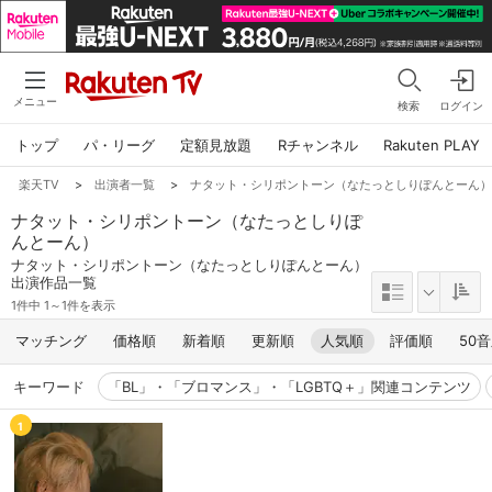
メニュー
検索
ログイン
トップ
パ・リーグ
定額見放題
Rチャンネル
Rakuten PLAY
楽天TV
>
出演者一覧
>
ナタット・シリポントーン（なたっとしりぽんとーん
ナタット・シリポントーン（なたっとしりぽ
んとーん）
ナタット・シリポントーン（なたっとしりぽんとーん）
出演作品一覧
1件中 1～1件を表示
マッチング
価格順
新着順
更新順
人気順
評価順
50
キーワード
「BL」・「ブロマンス」・「LGBTQ＋」関連コンテンツ
1