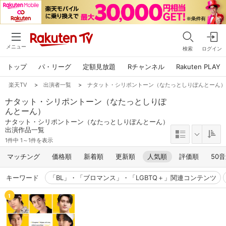
メニュー
検索
ログイン
トップ
パ・リーグ
定額見放題
Rチャンネル
Rakuten PLAY
楽天TV
>
出演者一覧
>
ナタット・シリポントーン（なたっとしりぽんとーん
ナタット・シリポントーン（なたっとしりぽ
んとーん）
ナタット・シリポントーン（なたっとしりぽんとーん）
出演作品一覧
1件中 1～1件を表示
マッチング
価格順
新着順
更新順
人気順
評価順
50
キーワード
「BL」・「ブロマンス」・「LGBTQ＋」関連コンテンツ
1