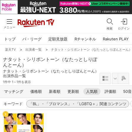
メニュー
検索
ログイン
トップ
パ・リーグ
定額見放題
Rチャンネル
Rakuten PLAY
楽天TV
>
出演者一覧
>
ナタット・シリポントーン（なたっとしりぽんとーん
ナタット・シリポントーン（なたっとしりぽ
んとーん）
ナタット・シリポントーン（なたっとしりぽんとーん）
出演作品一覧
1件中 1～1件を表示
マッチング
価格順
新着順
更新順
人気順
評価順
50
キーワード
「BL」・「ブロマンス」・「LGBTQ＋」関連コンテンツ
1