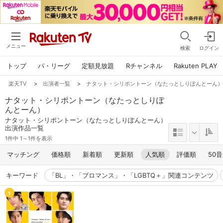
メニュー
検索
ログイン
トップ
パ・リーグ
定額見放題
Rチャンネル
Rakuten PLAY
楽天TV
>
出演者一覧
>
ナタット・シリポントーン（なたっとしりぽんとーん
ナタット・シリポントーン（なたっとしりぽ
んとーん）
ナタット・シリポントーン（なたっとしりぽんとーん）
出演作品一覧
1件中 1～1件を表示
マッチング
価格順
新着順
更新順
人気順
評価順
50
キーワード
「BL」・「ブロマンス」・「LGBTQ＋」関連コンテンツ
1