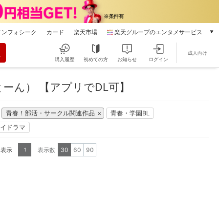
インフォシーク
カード
楽天市場
楽天グループのエンタメサービス
動画配信
成人向け
楽天TV
購入履歴
初めての方
お知らせ
ログイン
本/ゲーム/CD/DVD
楽天ブックス
ーん） 【アプリでDL可】
電子書籍
楽天Kobo
青春！部活・サークル関連作品
青春・学園BL
雑誌読み放題
楽天マガジン
イドラマ
音楽配信
楽天ミュージック
を表示
表示数
30
60
90
1
動画配信ガイド
Rakuten PLAY
無料テレビ
Rチャンネル
チケット