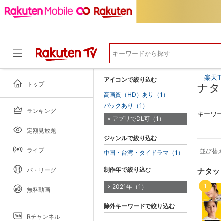
楽天T
アイコンで絞り込む
トップ
ナタ
高画質（HD）あり（1）
パックあり（1）
ランキング
ドラマ
キーワ
アプリでDL可（1）
定額見放題
ジャンルで絞り込む
ライブ
並び替
中国・台湾・タイドラマ（1）
制作年で絞り込む
パ・リーグ
ナタッ
1
2021年（1）
無料動画
除外キーワードで絞り込む
Rチャンネル