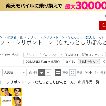
V
>
出演者一覧
>
ナタット・シリポントーン（なたっとしりぽんとーん）
ット・シリポントーン（なたっとしりぽんと
ードで絞り込む
「BL」・「ブロマンス」・「LGBTQ＋」関連コンテンツ
DOMUNDI Family 出演作
タイBL
[BL]社会人
タ
え
並び順
画像
詳細
1件中 1～1件
昇順
降順
一覧
詳細
ト・シリポントーン（なたっとしりぽんとーん） 出演作品一覧
表示
表示