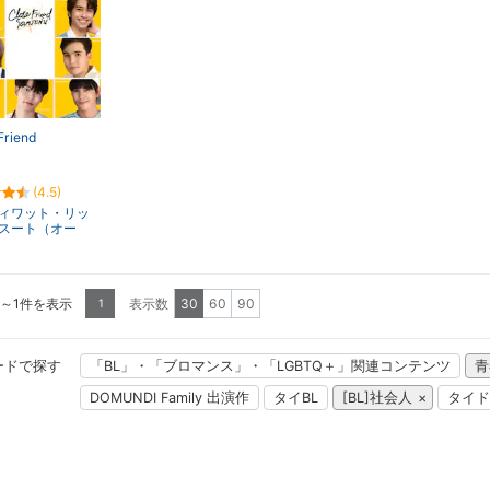
Friend
(4.5)
ィワット・リッ
スート（オー
1～1件を表示
表示数
30
60
90
1
ードで探す
「BL」・「ブロマンス」・「LGBTQ＋」関連コンテンツ
青
DOMUNDI Family 出演作
タイBL
[BL]社会人
タイド