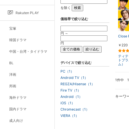
を除く
Rakuten PLAY
価格帯で絞り込む
宝塚
円 ～
Close 
韓国ドラマ
円
￥220
中国・台湾・タイドラマ
ティテ
トプラ
デバイスで絞り込む
BL
ム）
PC（1）
洋画
Android TV（1）
1件中 
REGZA/Hisense（1）
邦画
Fire TV（1）
キーワ
Android（1）
海外ドラマ
iOS（1）
国内ドラマ
Chromecast（1）
VIERA（1）
成人向け