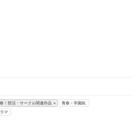
楽天チケット
エンタメニュース
推し楽
春！部活・サークル関連作品
青春・学園BL
ラマ