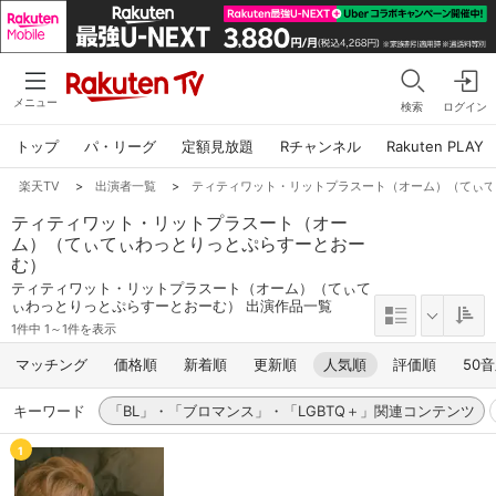
メニュー
検索
ログイン
トップ
パ・リーグ
定額見放題
Rチャンネル
Rakuten PLAY
楽天TV
>
出演者一覧
>
ティティワット・リットプラスート（オーム）（てぃ
ティティワット・リットプラスート（オー
ム）（てぃてぃわっとりっとぷらすーとおー
む）
ティティワット・リットプラスート（オーム）（てぃて
ぃわっとりっとぷらすーとおーむ） 出演作品一覧
1件中 1～1件を表示
マッチング
価格順
新着順
更新順
人気順
評価順
50
キーワード
「BL」・「ブロマンス」・「LGBTQ＋」関連コンテンツ
1