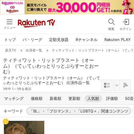
メニュー
検索
ログイン
トップ
パ・リーグ
定額見放題
Rチャンネル
Rakuten PLAY
楽天TV
>
出演者一覧
>
ティティワット・リットプラスート（オーム）（てぃ
ティティワット・リットプラスート（オー
ム）（てぃてぃわっとりっとぷらすーとおー
む）
ティティワット・リットプラスート（オーム）（てぃて
ぃわっとりっとぷらすーとおーむ） 出演作品一覧
1件中 1～1件を表示
マッチング
価格順
新着順
更新順
人気順
評価順
50
キーワード
「BL」・「ブロマンス」・「LGBTQ＋」関連コンテンツ
1