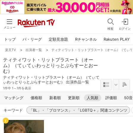
メニュー
検索
ログイン
トップ
パ・リーグ
定額見放題
Rチャンネル
Rakuten PLAY
楽天TV
>
出演者一覧
>
ティティワット・リットプラスート（オーム）（てぃ
ティティワット・リットプラスート（オー
ム）（てぃてぃわっとりっとぷらすーとおー
む）
ティティワット・リットプラスート（オーム）（てぃて
ぃわっとりっとぷらすーとおーむ） 出演作品一覧
1件中 1～1件を表示
マッチング
価格順
新着順
更新順
人気順
評価順
50
キーワード
「BL」・「ブロマンス」・「LGBTQ＋」関連コンテンツ
1